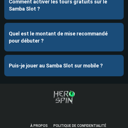
Comment activer les tours gratuits sur le
Samba Slot ?
Quel est le montant de mise recommandé
pour débuter ?
Puis-je jouer au Samba Slot sur mobile ?
À PROPOS
POLITIQUE DE CONFIDENTIALITÉ