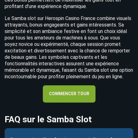
profitant d’une expérience dynamique.
Le Samba slot sur Herospin Casino France combine visuels
attrayants, bonus engageants et gains intéressants. Sa
simplicité et son ambiance festive en font un choix idéal
pour tous les amateurs de machines à sous. Que vous
soyez novice ou expérimenté, chaque session promet
excitation et divertissement avec la chance de remporter
de beaux gains. Les symboles captivants et les
fonctionnalités interactives assurent une expérience
mémorable et dynamique, faisant du Samba slot une option
incontournable pour profiter pleinement du jeu en ligne.
COMMENCER TOUR
FAQ sur le Samba Slot